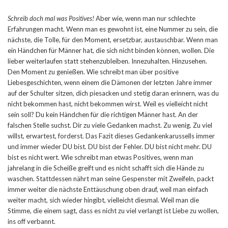
Schreib doch mal was Positives!
Aber wie, wenn man nur schlechte
Erfahrungen macht. Wenn man es gewohnt ist, eine Nummer zu sein, die
nächste, die Tolle, für den Moment, ersetzbar, austauschbar. Wenn man
ein Händchen für Männer hat, die sich nicht binden können, wollen. Die
lieber weiterlaufen statt stehenzubleiben. Innezuhalten. Hinzusehen.
Den Moment zu genießen. Wie schreibt man über positive
Liebesgeschichten, wenn einem die Dämonen der letzten Jahre immer
auf der Schulter sitzen, dich piesacken und stetig daran erinnern, was du
nicht bekommen hast, nicht bekommen wirst. Weil es vielleicht nicht
sein soll? Du kein Händchen für die richtigen Männer hast. An der
falschen Stelle suchst. Dir zu viele Gedanken machst. Zu wenig. Zu viel
willst, erwartest, forderst. Das Fazit dieses Gedankenkarussells immer
und immer wieder DU bist. DU bist der Fehler. DU bist nicht mehr. DU
bist es nicht wert. Wie schreibt man etwas Positives, wenn man
jahrelang in die Scheiße greift und es nicht schafft sich die Hände zu
waschen. Stattdessen nährt man seine Gespenster mit Zweifeln, packt
immer weiter die nächste Enttäuschung oben drauf, weil man einfach
weiter macht, sich wieder hingibt, vielleicht diesmal. Weil man die
Stimme, die einem sagt, dass es nicht zu viel verlangt ist Liebe zu wollen,
ins off verbannt.